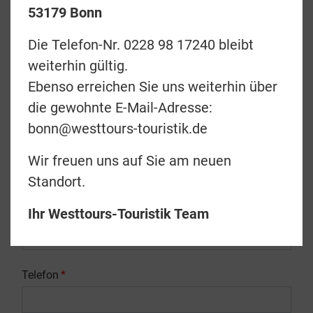
53179 Bonn
Vorname (Laut Reisepass)
*
Die Telefon-Nr. 0228 98 17240 bleibt
weiterhin gültig.
Ebenso erreichen Sie uns weiterhin über
Nachname (Laut Reisepass)
*
die gewohnte E-Mail-Adresse:
bonn@westtours-touristik.de
Nationalität
Wir freuen uns auf Sie am neuen
Standort.
E-Mail
*
Ihr Westtours-Touristik Team
Telefon
*