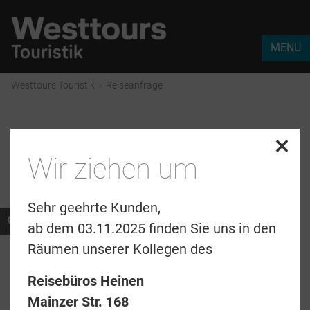
MENU
Westtours Touristik
›
Reiseanfrage
×
Reiseanfrage
Wir ziehen um
Sehr geehrte Kunden,
* Pflichtfelder
ab dem 03.11.2025 finden Sie uns in den
Räumen unserer Kollegen des
Anrede
*
Reisebüros Heinen
Mainzer Str. 168