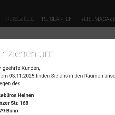
REISEZIELE
REISEARTEN
REISEMAGAZI
ir ziehen um
Reiseanfrage
r geehrte Kunden,
dem 03.11.2025 finden Sie uns in den Räumen unse
legen des
lder
sebüros Heinen
nzer Str. 168
79 Bonn