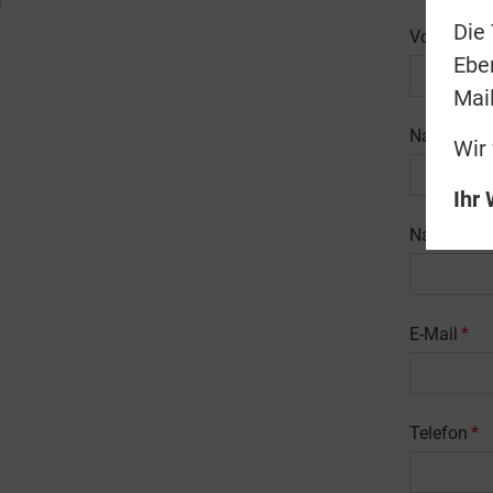
Die 
Vorname (
Ebe
Mai
Nachname 
Wir
Ihr
Nationalit
E-Mail
*
Telefon
*