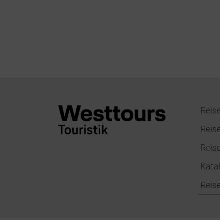
Reise
Reis
Reis
Kata
Reis