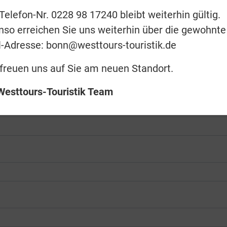
Telefon-Nr. 0228 98 17240 bleibt weiterhin gültig.
Laut Reisepass)
*
nso erreichen Sie uns weiterhin über die gewohnte
l-Adresse: bonn@westtours-touristik.de
(Laut Reisepass)
*
 freuen uns auf Sie am neuen Standort.
 Westtours-Touristik Team
ät