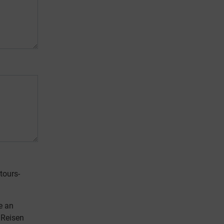
tours-
te an
 Reisen