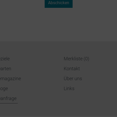
ziele
Merkliste
(
0
)
earten
Kontakt
emagazine
Über uns
loge
Links
eanfrage