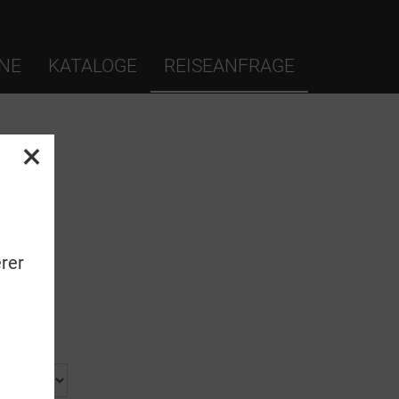
NE
KATALOGE
REISEANFRAGE
×
rer