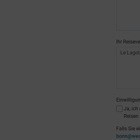
Ihr Reiseve
Einwilligu
Ja, ich
Reisen 
Falls Sie e
bonn@west