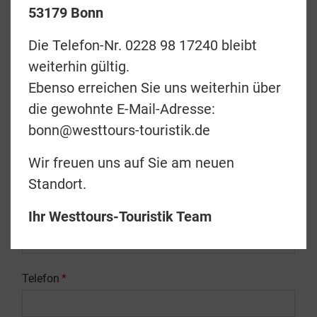
53179 Bonn
Vorname (Laut Reisepass)
*
Die Telefon-Nr. 0228 98 17240 bleibt
weiterhin gültig.
Ebenso erreichen Sie uns weiterhin über
Nachname (Laut Reisepass)
*
die gewohnte E-Mail-Adresse:
bonn@westtours-touristik.de
Nationalität
Wir freuen uns auf Sie am neuen
Standort.
E-Mail
*
Ihr Westtours-Touristik Team
Telefon
*