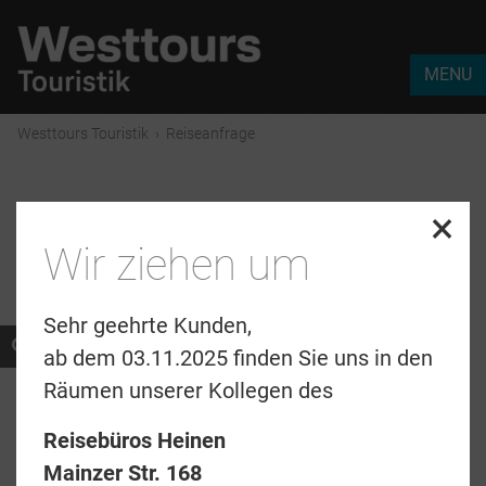
MENU
Westtours Touristik
›
Reiseanfrage
×
Reiseanfrage
Wir ziehen um
Sehr geehrte Kunden,
* Pflichtfelder
ab dem 03.11.2025 finden Sie uns in den
Räumen unserer Kollegen des
Anrede
*
Reisebüros Heinen
Mainzer Str. 168