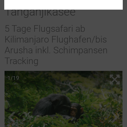
Tanganjikasee
5 Tage Flugsafari ab
Kilimanjaro Flughafen/bis
Arusha inkl. Schimpansen
Tracking
1/19