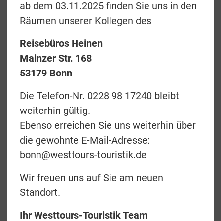
ab dem 03.11.2025 finden Sie uns in den
Räumen unserer Kollegen des
Reisebüros Heinen
Preise & Termine
Mainzer Str. 168
53179 Bonn
Angebotsanfrage
Die Telefon-Nr. 0228 98 17240 bleibt
Merkliste
weiterhin gültig.
zurück
Ebenso erreichen Sie uns weiterhin über
die gewohnte E-Mail-Adresse:
Teilen
bonn@westtours-touristik.de
Wir freuen uns auf Sie am neuen
Elefanten und
Standort.
Schimpansen am
Ihr Westtours-Touristik Team