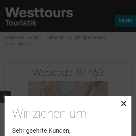
MENU
Westtours Touristik
›
Elefanten und Schimpansen am
Tanganjikasee
Webcode:
84463
×
Wir ziehen um
Sehr geehrte Kunden,