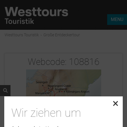
MENU
Westtours Touristik
›
Große Entdeckertour
Webcode:
108816
×
Wir ziehen um