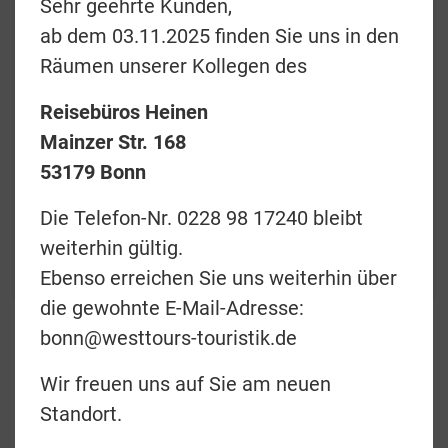
Sehr geehrte Kunden,
ab dem 03.11.2025 finden Sie uns in den
Räumen unserer Kollegen des
Preise & Termine
Reisebüros Heinen
Angebotsanfrage
Mainzer Str. 168
53179 Bonn
Merkliste
Die Telefon-Nr. 0228 98 17240 bleibt
zurück
weiterhin gültig.
Teilen
Ebenso erreichen Sie uns weiterhin über
die gewohnte E-Mail-Adresse:
bonn@westtours-touristik.de
Große Entdeckertour
Wir freuen uns auf Sie am neuen
Standort.
9 Tage Flugsafari zu