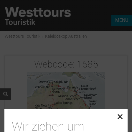
MENU
Westtours Touristik
›
Kaleidoskop Australien
Webcode:
1685
×
Wir ziehen um