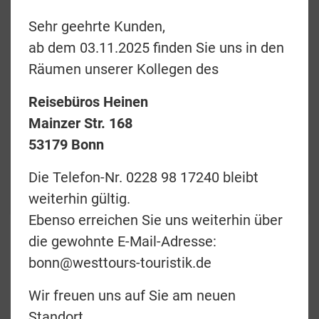
Sehr geehrte Kunden,
ab dem 03.11.2025 finden Sie uns in den
Preise & Termine
Räumen unserer Kollegen des
Angebotsanfrage
Reisebüros Heinen
Mainzer Str. 168
Merkliste
53179 Bonn
zurück
Die Telefon-Nr. 0228 98 17240 bleibt
Teilen
weiterhin gültig.
Ebenso erreichen Sie uns weiterhin über
die gewohnte E-Mail-Adresse:
Kaleidoskop Australien
bonn@westtours-touristik.de
Wir freuen uns auf Sie am neuen
28 Tage Hotelrundreise ab
Standort.