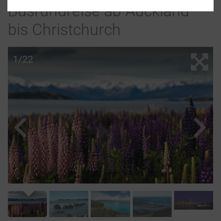
Busrundreise ab Auckland
bis Christchurch
1/22