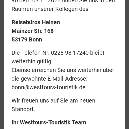
ab dem 03.11.2025 finden Sie uns in den
Räumen unserer Kollegen des
Reisebüros Heinen
Preise & Termine
Mainzer Str. 168
Angebotsanfrage
53179 Bonn
Merkliste
Die Telefon-Nr. 0228 98 17240 bleibt
weiterhin gültig.
zurück
Ebenso erreichen Sie uns weiterhin über
Teilen
die gewohnte E-Mail-Adresse:
bonn@westtours-touristik.de
Wir freuen uns auf Sie am neuen
New Zealand Odyssey
Standort.
20 Tage englischsprachige
Ihr Westtours-Touristik Team