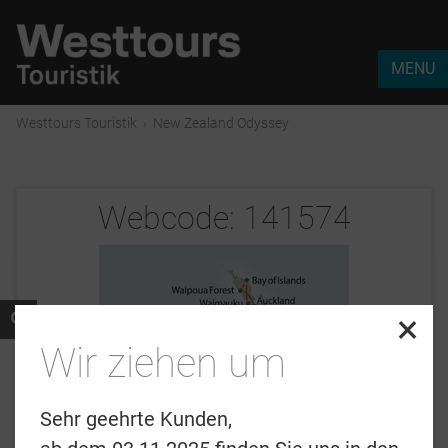
MENU
Westtours Touristik
›
New Zealand Odyssey
Webcode:
141574
×
Wir ziehen um
Sehr geehrte Kunden,