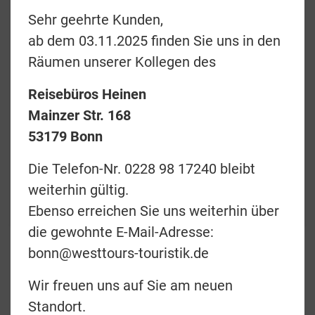
Sehr geehrte Kunden,
ab dem 03.11.2025 finden Sie uns in den
Räumen unserer Kollegen des
Preise & Termine
Reisebüros Heinen
Angebotsanfrage
Mainzer Str. 168
53179 Bonn
Merkliste
Die Telefon-Nr. 0228 98 17240 bleibt
zurück
weiterhin gültig.
Teilen
Ebenso erreichen Sie uns weiterhin über
die gewohnte E-Mail-Adresse:
bonn@westtours-touristik.de
Avis 4x4 Luxury Safari
Wir freuen uns auf Sie am neuen
Camper (D)
Standort.