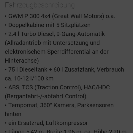
Fahrzeugbeschreibung
• GWM P 300 4x4 (Great Wall Motors) o.ä.
• Doppelkabine mit 5 Sitzplätzen
• 2.4 l Turbo Diesel, 9-Gang-Automatik
(Allradantrieb mit Untersetzung und
elektronischem Sperrdifferential an der
Hinterachse)
• 75 l Dieseltank + 60 l Zusatztank, Verbrauch
ca. 10-12 l/100 km
• ABS, TCS (Traction Control), HAC/HDC
(Berganfahrt-/-abfahrt Control)
• Tempomat, 360° Kamera, Parksensoren
hinten
• ein Ersatzrad, Luftkompressor
• Länge 5,42 m, Breite 1,96 m, ca. Höhe 2,20 m