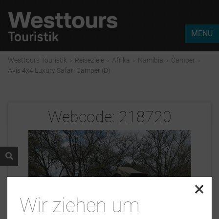
MENU
Westtours Touristik
›
Reiseziele
›
Afrika
›
Namibia
›
Camper
›
Avis 4x4 Luxury Safari Camper (D)
Webcode:
218720
×
Wir ziehen um