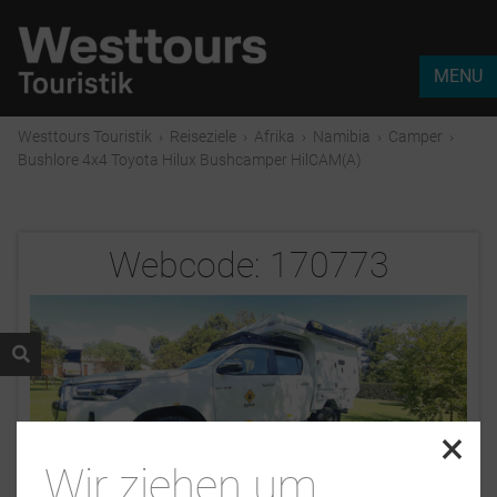
MENU
Westtours Touristik
›
Reiseziele
›
Afrika
›
Namibia
›
Camper
›
Bushlore 4x4 Toyota Hilux Bushcamper HilCAM(A)
Webcode:
170773
×
Wir ziehen um