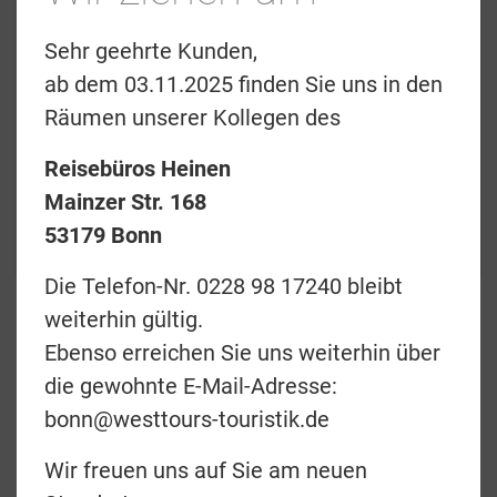
Preise & Termine
Sehr geehrte Kunden,
ab dem 03.11.2025 finden Sie uns in den
Angebotsanfrage
Räumen unserer Kollegen des
Merkliste
Reisebüros Heinen
zurück
Mainzer Str. 168
53179 Bonn
Teilen
Die Telefon-Nr. 0228 98 17240 bleibt
weiterhin gültig.
Bushlore 4x4 Toyota
Ebenso erreichen Sie uns weiterhin über
die gewohnte E-Mail-Adresse:
Hilux Bushcamper
bonn@westtours-touristik.de
HilCAM(A)
Wir freuen uns auf Sie am neuen