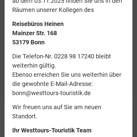
ab dem 03.11.2025 finden Sie uns in den
Räumen unserer Kollegen des
Reisebüros Heinen
Mainzer Str. 168
Preise & Termine
53179 Bonn
Angebotsanfrage
Die Telefon-Nr. 0228 98 17240 bleibt
Merkliste
weiterhin gültig.
Ebenso erreichen Sie uns weiterhin über
zurück
die gewohnte E-Mail-Adresse:
Teilen
bonn@westtours-touristik.de
Wir freuen uns auf Sie am neuen
Standort.
Etendeka Mountain
Ihr Westtours-Touristik Team
Camp