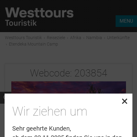
MENU
Westtours Touristik
›
Reiseziele
›
Afrika
›
Namibia
›
Unterkünfte
›
Etendeka Mountain Camp
Webcode:
203854
×
Wir ziehen um
Sehr geehrte Kunden,