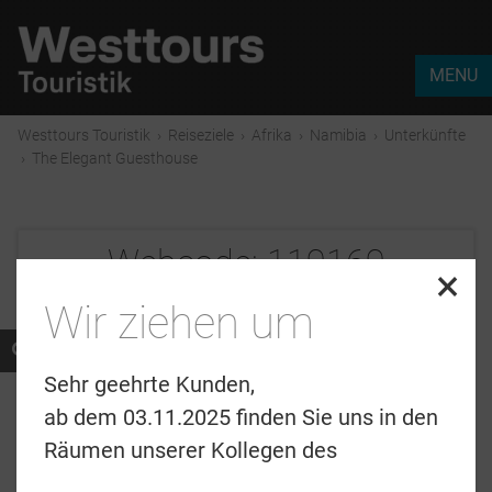
MENU
Westtours Touristik
›
Reiseziele
›
Afrika
›
Namibia
›
Unterkünfte
›
The Elegant Guesthouse
Webcode:
119169
×
Wir ziehen um
Sehr geehrte Kunden,
ab dem 03.11.2025 finden Sie uns in den
Räumen unserer Kollegen des