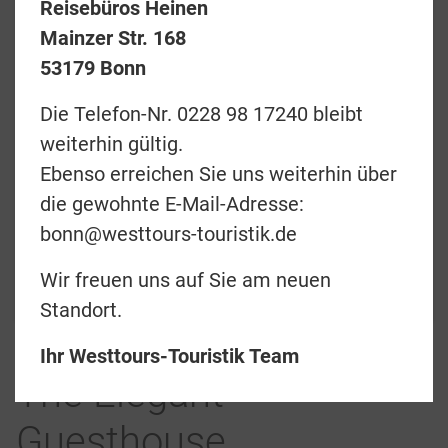
Reisebüros Heinen
Mainzer Str. 168
53179 Bonn
Preise & Termine
Die Telefon-Nr. 0228 98 17240 bleibt
weiterhin gültig.
Angebotsanfrage
Ebenso erreichen Sie uns weiterhin über
Merkliste
die gewohnte E-Mail-Adresse:
bonn@westtours-touristik.de
zurück
Wir freuen uns auf Sie am neuen
Teilen
Standort.
Ihr Westtours-Touristik Team
The Elegant
Guesthouse