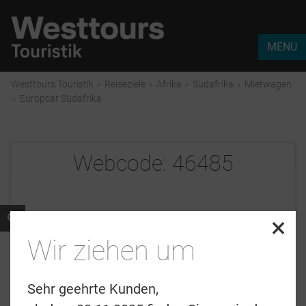
MENU
Westtours Touristik
›
Reiseziele
›
Afrika
›
Südafrika
›
Mietwagen
›
Europcar Südafrika
Webcode:
46485
×
Wir ziehen um
Sehr geehrte Kunden,