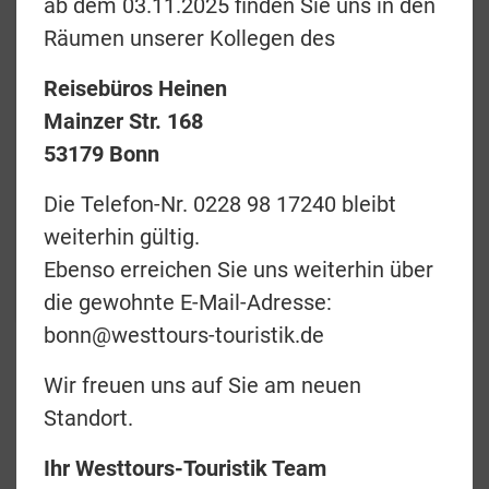
ab dem 03.11.2025 finden Sie uns in den
Räumen unserer Kollegen des
Reisebüros Heinen
Preise & Termine
Mainzer Str. 168
Angebotsanfrage
53179 Bonn
Merkliste
Die Telefon-Nr. 0228 98 17240 bleibt
weiterhin gültig.
zurück
Ebenso erreichen Sie uns weiterhin über
Teilen
die gewohnte E-Mail-Adresse:
bonn@westtours-touristik.de
Wir freuen uns auf Sie am neuen
Europcar Südafrika
Standort.
Kat. T (MDMR) - Mini
Ihr Westtours-Touristik Team