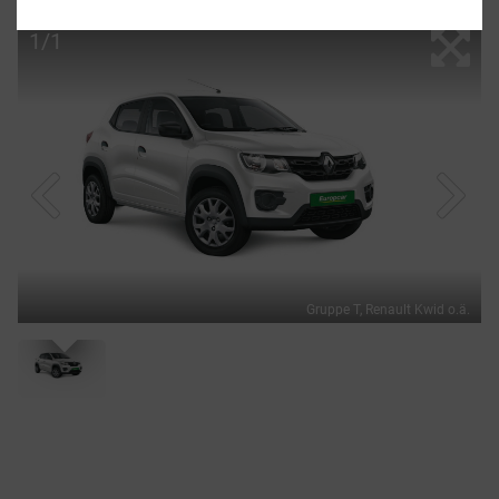
1/1
Gruppe T, Renault Kwid o.ä.