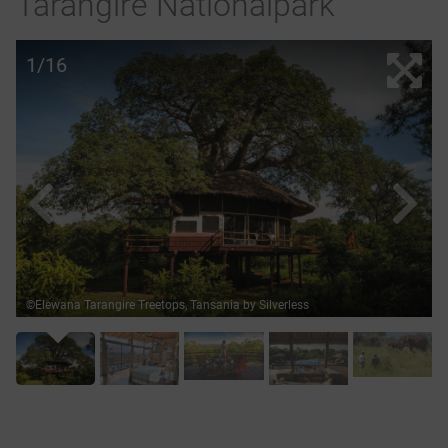
Tarangire Nationalpark
1/16
©Elewana Tarangire Treetops, Tansania by Silverless