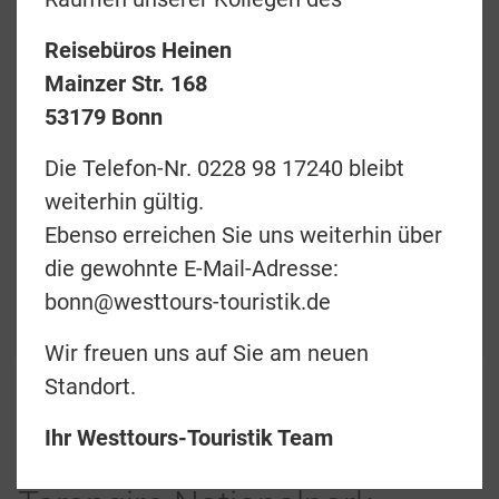
Reisebüros Heinen
Mainzer Str. 168
53179 Bonn
Preise & Termine
Die Telefon-Nr. 0228 98 17240 bleibt
Angebotsanfrage
weiterhin gültig.
Merkliste
Ebenso erreichen Sie uns weiterhin über
die gewohnte E-Mail-Adresse:
zurück
bonn@westtours-touristik.de
Teilen
Wir freuen uns auf Sie am neuen
Standort.
Tarangire Treetops
Deluxe Lodge
Ihr Westtours-Touristik Team