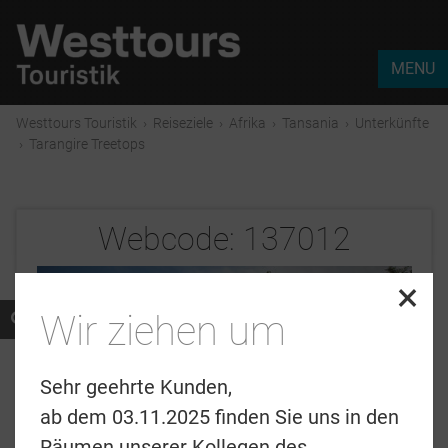
MENU
Westtours Touristik
›
Reiseziele
›
Afrika
›
Tansania
›
Unterkünfte
›
Tarangire Treetops
Webcode:
137012
×
Wir ziehen um
Sehr geehrte Kunden,
ab dem 03.11.2025 finden Sie uns in den
Räumen unserer Kollegen des