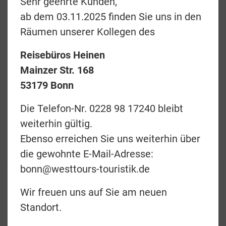
Sehr geehrte Kunden,
ab dem 03.11.2025 finden Sie uns in den
Räumen unserer Kollegen des
Reisebüros Heinen
Preise & Termine
Mainzer Str. 168
Angebotsanfrage
53179 Bonn
Merkliste
Die Telefon-Nr. 0228 98 17240 bleibt
weiterhin gültig.
zurück
Ebenso erreichen Sie uns weiterhin über
Teilen
die gewohnte E-Mail-Adresse:
bonn@westtours-touristik.de
Wir freuen uns auf Sie am neuen
Die Ostküste
Standort.
Australiens