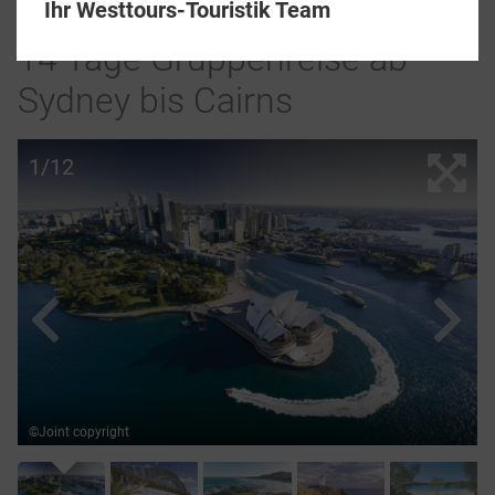
Ihr Westtours-Touristik Team
14 Tage Gruppenreise ab
Sydney bis Cairns
1/12
©Joint copyright