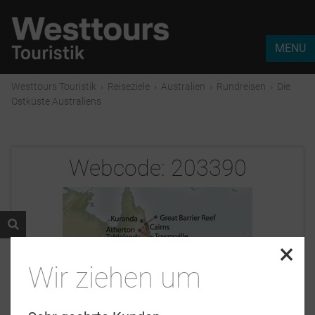
MENU
Westtours Touristik
›
Reiseziele
›
Australien
›
Rundreisen
›
Die
Ostküste Australiens
Webcode:
203390
×
Wir ziehen um