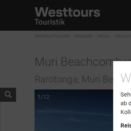
Westtours Touristik
›
Reiseziele
›
Hawaii
›
Unterkün
Muri Beachcombe
W
Rarotonga, Muri Beach
Seh
1/12
ab 
Kol
Rei