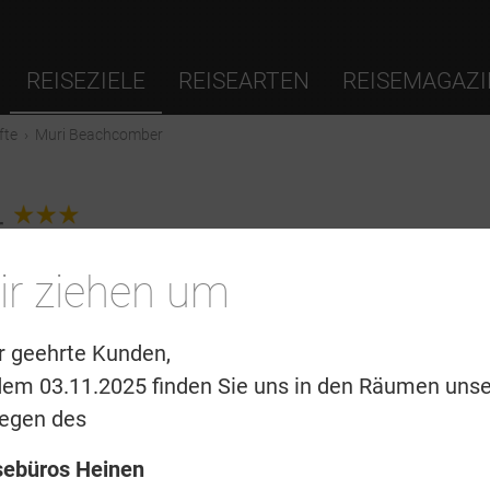
REISEZIELE
REISEARTEN
REISEMAGAZI
fte
›
Muri Beachcomber
r
3.0
ir ziehen um
r geehrte Kunden,
dem 03.11.2025 finden Sie uns in den Räumen unse
legen des
sebüros Heinen