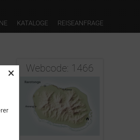
NE
KATALOGE
REISEANFRAGE
Webcode:
1466
×
2/12
rer