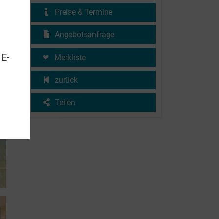
Preise & Termine
Angebotsanfrage
 E-
Merkliste
zurück
Teilen