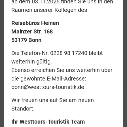
ab dem 03.11.2025 finden Sie uns in den
Räumen unserer Kollegen des
Reisebüros Heinen
Preise & Termine
Mainzer Str. 168
53179 Bonn
Angebotsanfrage
Die Telefon-Nr. 0228 98 17240 bleibt
Merkliste
weiterhin gültig.
Ebenso erreichen Sie uns weiterhin über
zurück
die gewohnte E-Mail-Adresse:
Teilen
bonn@westtours-touristik.de
Wir freuen uns auf Sie am neuen
GO Rentals
Standort.
Ihr Westtours-Touristik Team