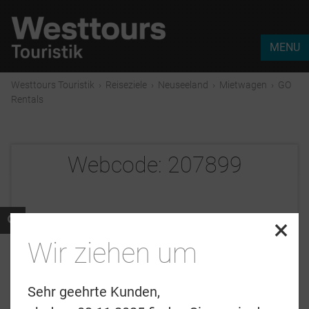
MENU
Westtours Touristik
›
Reiseziele
›
Neuseeland
›
Mietwagen
›
GO
Rentals
Webcode:
207899
×
Wir ziehen um
Sehr geehrte Kunden,