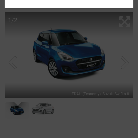
Economy Hybrid (Kat. EDAH)
1/2
EDAH (Economy): Suzuki Swift o.ä.