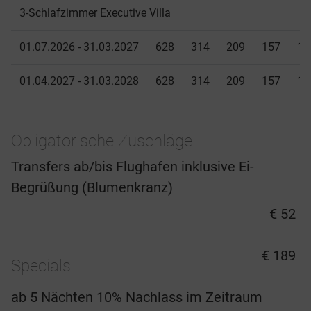
3-Schlafzimmer Executive Villa
01.07.2026 - 31.03.2027
628
314
209
157
12
01.04.2027 - 31.03.2028
628
314
209
157
12
Obligatorische Zuschläge
Transfers ab/bis Flughafen inklusive Ei-
Begrüßung (Blumenkranz)
€ 52
€ 189
Specials
ab 5 Nächten 10% Nachlass im Zeitraum