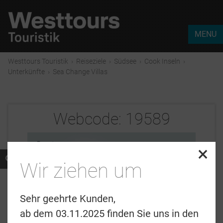
MENU
Westtours Touristik
›
Reiseziele
›
Südsee
›
Cook Inseln
›
Unterkünfte
›
Sea Change Villas
Webcode:
19589
×
Wir ziehen um
Sehr geehrte Kunden,
ab dem 03.11.2025 finden Sie uns in den