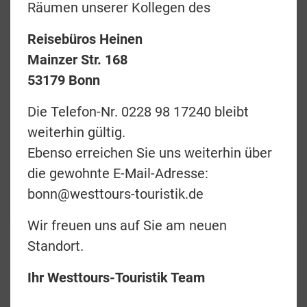
Räumen unserer Kollegen des
Reisebüros Heinen
Mainzer Str. 168
Preise & Termine
53179 Bonn
Angebotsanfrage
Die Telefon-Nr. 0228 98 17240 bleibt
weiterhin gültig.
Merkliste
Ebenso erreichen Sie uns weiterhin über
zurück
die gewohnte E-Mail-Adresse:
bonn@westtours-touristik.de
Teilen
Wir freuen uns auf Sie am neuen
Standort.
Sea Change Villas
4.5
Ihr Westtours-Touristik Team