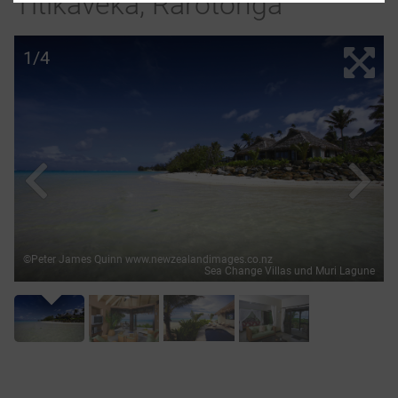
Titikaveka, Rarotonga
1/4
©Peter James Quinn www.newzealandimages.co.nz
Sea Change Villas und Muri Lagune