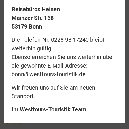
Reisebüros Heinen
Mainzer Str. 168
53179 Bonn
Preise & Termine
Die Telefon-Nr. 0228 98 17240 bleibt
Angebotsanfrage
weiterhin gültig.
Ebenso erreichen Sie uns weiterhin über
Merkliste
die gewohnte E-Mail-Adresse:
zurück
bonn@westtours-touristik.de
Teilen
Wir freuen uns auf Sie am neuen
Standort.
Ihr Westtours-Touristik Team
Moorea Beach Lodge
3.0