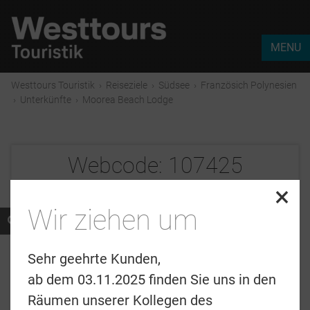
MENU
Westtours Touristik
›
Reiseziele
›
Südsee
›
Französich Polynesien
›
Unterkünfte
›
Moorea Beach Lodge
Webcode:
107425
×
Wir ziehen um
Sehr geehrte Kunden,
ab dem 03.11.2025 finden Sie uns in den
Räumen unserer Kollegen des