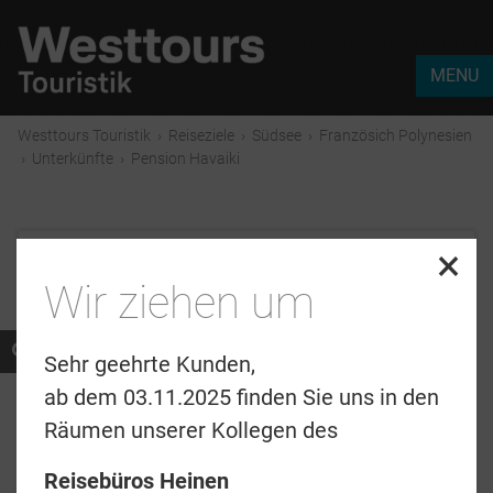
MENU
Westtours Touristik
›
Reiseziele
›
Südsee
›
Französich Polynesien
›
Unterkünfte
›
Pension Havaiki
×
Webcode:
38529
Wir ziehen um
Sehr geehrte Kunden,
ab dem 03.11.2025 finden Sie uns in den
Räumen unserer Kollegen des
Reisebüros Heinen