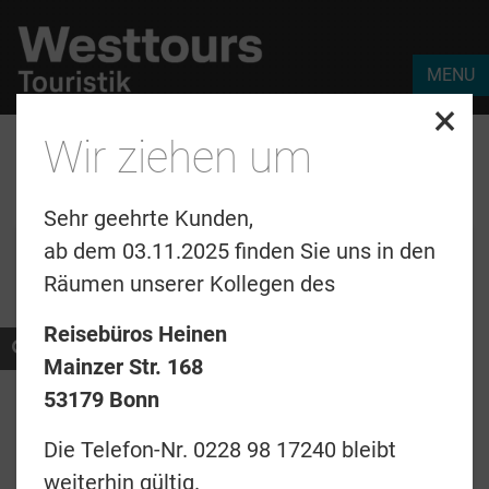
MENU
×
Westtours Touristik
›
Reiseziele
›
Südsee
›
Französich Polynesien
Wir ziehen um
›
Unterkünfte
›
Details
Sehr geehrte Kunden,
ab dem 03.11.2025 finden Sie uns in den
Webcode:
Räumen unserer Kollegen des
Reisebüros Heinen
Preise & Termine
Mainzer Str. 168
53179 Bonn
Angebotsanfrage
Die Telefon-Nr. 0228 98 17240 bleibt
Merkliste
weiterhin gültig.