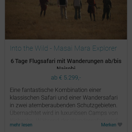
Into the Wild - Masai Mara Explorer
6 Tage Flugsafari mit Wanderungen ab/bis
Nairobi
ab € 5.299,-
Eine fantastische Kombination einer
klassischen Safari und einer Wandersafari
in zwei atemberaubenden Schutzgebieten.
Übernachtet wird in luxuriösen Camps von
Kicheche. Während der Wandersafari wird
mehr lesen
Merken
exklusiv für Sie ein Wildniscamp...