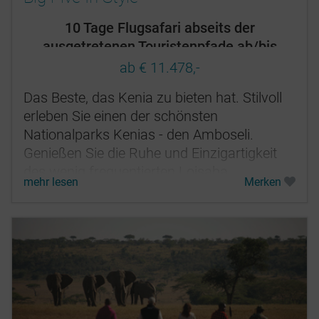
10 Tage Flugsafari abseits der
ausgetretenen Touristenpfade ab/bis
Nairobi
ab € 11.478,-
Das Beste, das Kenia zu bieten hat. Stilvoll
erleben Sie einen der schönsten
Nationalparks Kenias - den Amboseli.
Genießen Sie die Ruhe und Einzigartigkeit
des wenig frequentierten Loisaba
mehr lesen
Merken
Schutzgebietes und lassen Sie sich vom...