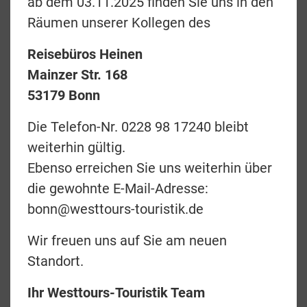
ab dem 03.11.2025 finden Sie uns in den
erkunden.
Räumen unserer Kollegen des
Und wer kann schon von sich behaupten sein
Reisebüros Heinen
Urlaubsziel aus der Luft betrachtet zu haben?
Mainzer Str. 168
53179 Bonn
Wenn Sie ohne Probleme auf das fünfte Paar
Schuhe und eine umfassende
Die Telefon-Nr. 0228 98 17240 bleibt
Urlaubsgarderobe verzichten können, ist dies
weiterhin gültig.
Ihre Art die Welt zu erleben. Ersparen Sie sich
Ebenso erreichen Sie uns weiterhin über
lange Reisewege im Bus und genießen Sie
die gewohnte E-Mail-Adresse:
eine grenzenlose Freiheit. Am Boden erleben
bonn@westtours-touristik.de
Sie dann die Höhepunkte der Reiseregion und
fliegen mit unvergesslichen Eindrücken wieder
Wir freuen uns auf Sie am neuen
nach Hause.
Standort.
Nutzen Sie den nebenstehenden Filter um z.B.
Ihr Westtours-Touristik Team