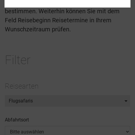
die Reisedauer und Reiseregion zu
bestimmen. Weiterhin können Sie mit dem
Feld Reisebeginn Reisetermine in Ihrem
Wunschzeitraum prüfen.
Filter
Reisearten
Flugsafaris
Abfahrtsort