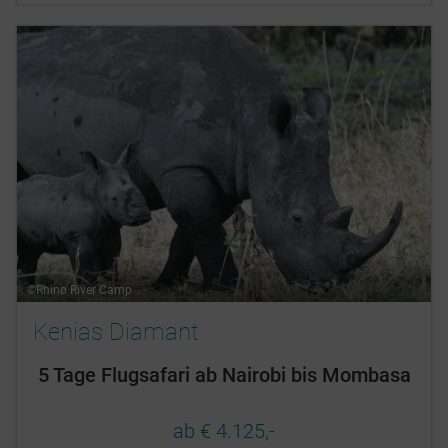
©Rhino River Camp
Kenias Diamant
5 Tage Flugsafari ab Nairobi bis Mombasa
ab € 4.125,-