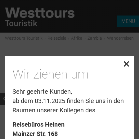
MENU
Westtours Touristik
›
Reiseziele
›
Afrika
›
Zambia
›
Wanderreisen
×
Zambia – Wanderreisen
Wir ziehen um
Sehr geehrte Kunden,
Treffen Sie Mitreisende, mit denen Sie die
ab dem 03.11.2025 finden Sie uns in den
Liebe zur Natur teilen. Gemeinsam entdecken
Räumen unserer Kollegen des
Sie die schönsten Wanderrouten abseits der
Reisebüros Heinen
großen Touristenzentren.
Mainzer Str. 168