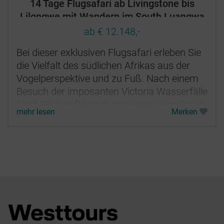
14 Tage Flugsafari ab Livingstone bis
Lilongwe mit Wandern im South Luangwa
und Baden am Lake Malawi
ab € 12.148,-
Bei dieser exklusiven Flugsafari erleben Sie
die Vielfalt des südlichen Afrikas aus der
Vogelperspektive und zu Fuß. Nach einem
Besuch der imposanten Victoria Wasserfälle
führt Sie Ihre Reise in den legendären South
mehr lesen
Merken
Luangwa...