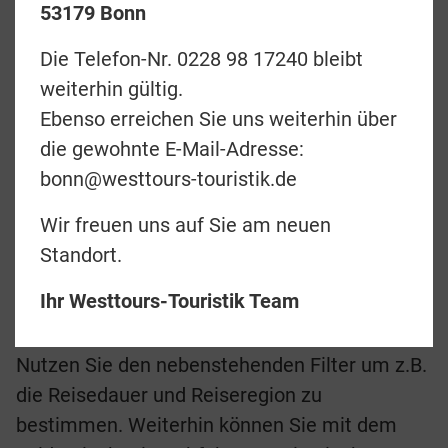
Diese Touren eignen sich für
53179 Bonn
Unternehmungslustige, die auch im Urlaub
Die Telefon-Nr. 0228 98 17240 bleibt
aktiv sein möchten und ihr Traumzeil ganz
weiterhin gültig.
naturnah und zu Fuß erkunden wollen. Ob
Ebenso erreichen Sie uns weiterhin über
alleine oder in einer kleinen Gruppe, der
die gewohnte E-Mail-Adresse:
höchste Berg Afrikas oder doch lieber etwas
bonn@westtours-touristik.de
gemütlicher, es ist für jeden Anspruch und
Fitnessgrad etwas dabei.
Wir freuen uns auf Sie am neuen
Standort.
Das Motto solcher Reisen lautet: naturnahe
Wanderwege, perfekte Organisation und
Ihr Westtours-Touristik Team
authentische Begegnungen.
Nutzen Sie den nebenstehenden Filter um z.B.
die Reisedauer und Reiseregion zu
bestimmen. Weiterhin können Sie mit dem