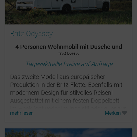
Britz Odyssey
4 Personen Wohnmobil mit Dusche und
Toilette
Tagesaktuelle Preise auf Anfrage
Das zweite Modell aus europäischer
Produktion in der Britz-Flotte. Ebenfalls mit
modernem Design für stilvolles Reisen!
Ausgestattet mit einem festen Doppelbett
im Heck (entweder im Inselstil oder quer zur
mehr lesen
Merken
Fahrtrichtung) sowie einem...