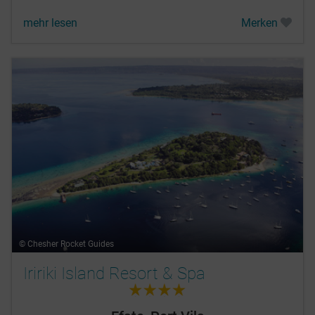
mehr lesen
Merken
© Chesher Rocket Guides
Iririki Island Resort & Spa
4.0