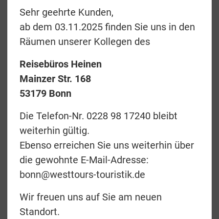
ungewöhnlichsten Orten. In einem Baumhaus,
Sehr geehrte Kunden,
auf einem Schiff oder im Glamping-Zelt mitten
ab dem 03.11.2025 finden Sie uns in den
in der Wildnis.
Räumen unserer Kollegen des
Luxus lässt sich nicht nur in Hotelsternen
Reisebüros Heinen
ausdrücken, sondern bedeutet so viel mehr.
Mainzer Str. 168
Eine exquiste Lage, aufmerksames Personal
53179 Bonn
oder einfach Individualismus – vielfältig |
Die Telefon-Nr. 0228 98 17240 bleibt
einzigartig | authentisch
weiterhin gültig.
Nebenstehend können Sie alle Unterkünfte
Ebenso erreichen Sie uns weiterhin über
z.B. nach einem Ort oder auch einer Kategorie
die gewohnte E-Mail-Adresse:
filtern.
bonn@westtours-touristik.de
Wir freuen uns auf Sie am neuen
Standort.